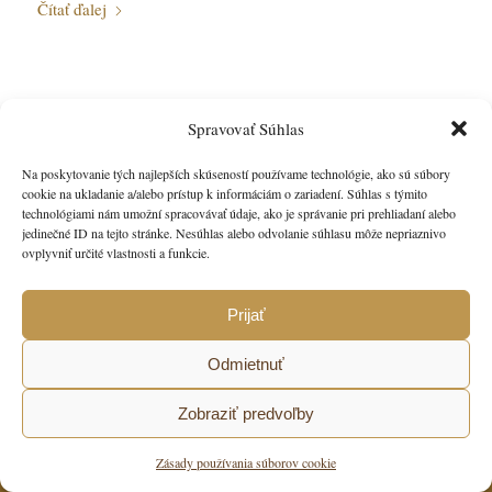
Čítať ďalej
Ahoj svet!
Spravovať Súhlas
/
22. decembra 2016
od
Modré Kiwi
Na poskytovanie tých najlepších skúseností používame technológie, ako sú súbory
cookie na ukladanie a/alebo prístup k informáciám o zariadení. Súhlas s týmito
Vitajte vo WordPress. Toto je váš prvý článok. Môžete ho
technológiami nám umožní spracovávať údaje, ako je správanie pri prehliadaní alebo
upraviť alebo vymazať a potom už len začať písať!
jedinečné ID na tejto stránke. Nesúhlas alebo odvolanie súhlasu môže nepriaznivo
ovplyvniť určité vlastnosti a funkcie.
Prijať
Odmietnuť
Zobraziť predvoľby
© Copyright - Katona
Zásady používania súborov cookie