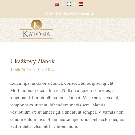
+421 35 6432 052, office@katona.sk
Ukážkový článok
/
5. mája 2019
od
Modré Kiwi
Lorem ipsum dolor sit amet, consectetur adipiscing elit.
Morbi id malesuada libero. Nullam aliquet nisi metus, sit
amet facilisis nibh bibendum sit amet. Maecenas lacus mi,
tempor at ex rutrum, bibendum mattis sem. Mauris
vestibulum ex sit amet ligula tincidunt semper. Vivamus non
condimentum nisi. Etiam nec semper urna, vel auctor neque.
Sed sodales vitae nisl ac fermentum.