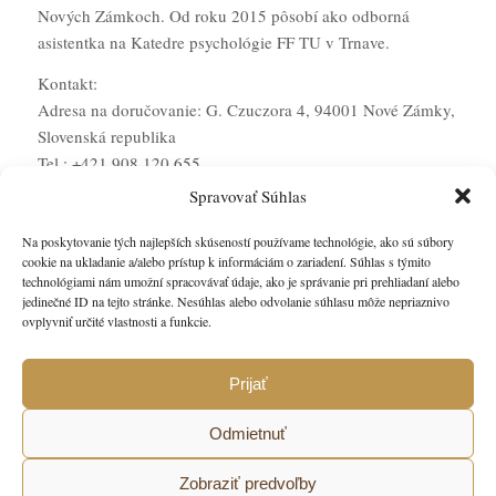
Nových Zámkoch. Od roku 2015 pôsobí ako odborná
asistentka na Katedre psychológie FF TU v Trnave.
Kontakt:
Adresa na doručovanie: G. Czuczora 4, 94001 Nové Zámky,
Slovenská republika
Tel.: +421 908 120 655
E-mail: linda.katona@katona.sk
Spravovať Súhlas
Na poskytovanie tých najlepších skúseností používame technológie, ako sú súbory
cookie na ukladanie a/alebo prístup k informáciám o zariadení. Súhlas s týmito
technológiami nám umožní spracovávať údaje, ako je správanie pri prehliadaní alebo
jedinečné ID na tejto stránke. Nesúhlas alebo odvolanie súhlasu môže nepriaznivo
Hľadáte spoľahlivé a profesionálne služby?
ovplyvniť určité vlastnosti a funkcie.
Kontaktujte nás
Prijať
Odmietnuť
Zobraziť predvoľby