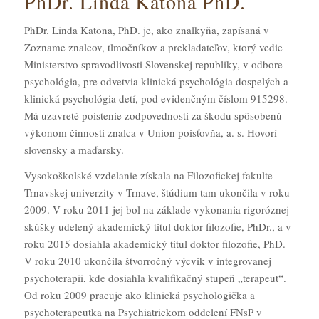
PhDr. Linda Katona PhD.
PhDr. Linda Katona, PhD. je, ako
znalkyňa
, zapísaná v
Zozname znalcov, tlmočníkov a prekladateľov, ktorý vedie
Ministerstvo spravodlivosti Slovenskej republiky, v odbore
psychológia, pre odvetvia klinická psychológia dospelých a
klinická psychológia detí, pod evidenčným číslom 915298.
Má uzavreté poistenie zodpovednosti za škodu spôsobenú
výkonom činnosti znalca v Union poisťovňa, a. s. Hovorí
slovensky a maďarsky.
Vysokoškolské vzdelanie získala na Filozofickej fakulte
Trnavskej univerzity v Trnave, štúdium tam ukončila v roku
2009. V roku 2011 jej bol na základe vykonania rigoróznej
skúšky udelený akademický titul doktor filozofie, PhDr., a v
roku 2015 dosiahla akademický titul doktor filozofie, PhD.
V roku 2010 ukončila štvorročný výcvik v integrovanej
psychoterapii, kde dosiahla kvalifikačný stupeň „terapeut“.
Od roku 2009 pracuje ako klinická psychologička a
psychoterapeutka na Psychiatrickom oddelení FNsP v