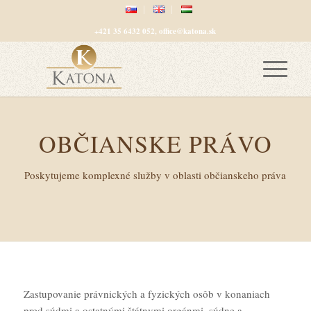
+421 35 6432 052, office@katona.sk
OBČIANSKE PRÁVO
Poskytujeme komplexné služby v oblasti občianskeho práva
Zastupovanie právnických a fyzických osôb v konaniach
pred súdmi a ostatnými štátnymi orgánmi, súdne a