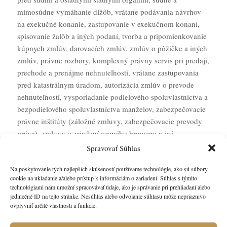
mimosúdne vymáhanie dlžôb, vrátane podávania návrhov
na exekučné konanie, zastupovanie v exekučnom konaní,
spisovanie žalôb a iných podaní, tvorba a pripomienkovanie
kúpnych zmlúv, darovacích zmlúv, zmlúv o pôžičke a iných
zmlúv, právne rozbory, komplexný právny servis pri predaji,
prechode a prenájme nehnuteľností, vrátane zastupovania
pred katastrálnym úradom, autorizácia zmlúv o prevode
nehnuteľností, vysporiadanie podielového spoluvlastníctva a
bezpodielového spoluvlastníctva manželov, zabezpečovacie
právne inštitúty (záložné zmluvy, zabezpečovacie prevody
práva), zmluvy o zriadení vecného bremena a iné.
Spravovať Súhlas
Na poskytovanie tých najlepších skúseností používame technológie, ako sú súbory
cookie na ukladanie a/alebo prístup k informáciám o zariadení. Súhlas s týmito
technológiami nám umožní spracovávať údaje, ako je správanie pri prehliadaní alebo
Hľadáte spoľahlivé a profesionálne služby v oblasti
jedinečné ID na tejto stránke. Nesúhlas alebo odvolanie súhlasu môže nepriaznivo
občianskeho práva?
ovplyvniť určité vlastnosti a funkcie.