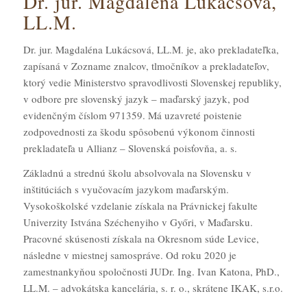
Dr. jur. Magdaléna Lukácsová,
LL.M.
Dr. jur. Magdaléna Lukácsová, LL.M. je, ako prekladateľka,
zapísaná v Zozname znalcov, tlmočníkov a prekladateľov,
ktorý vedie Ministerstvo spravodlivosti Slovenskej republiky,
v odbore pre slovenský jazyk – maďarský jazyk, pod
evidenčným číslom 971359. Má uzavreté poistenie
zodpovednosti za škodu spôsobenú výkonom činnosti
prekladateľa u Allianz – Slovenská poisťovňa, a. s.
Základnú a strednú školu absolvovala na Slovensku v
inštitúciách s vyučovacím jazykom maďarským.
Vysokoškolské vzdelanie získala na Právnickej fakulte
Univerzity Istvána Széchenyiho v Győri, v Maďarsku.
Pracovné skúsenosti získala na Okresnom súde Levice,
následne v miestnej samospráve. Od roku 2020 je
zamestnankyňou spoločnosti JUDr. Ing. Ivan Katona, PhD.,
LL.M. – advokátska kancelária, s. r. o., skrátene IKAK, s.r.o.