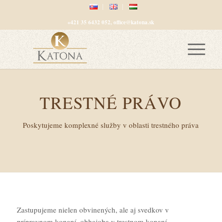
+421 35 6432 052, office@katona.sk
TRESTNÉ PRÁVO
Poskytujeme komplexné služby v oblasti trestného práva
Zastupujeme nielen obvinených, ale aj svedkov v
prípravnom konaní, obhajoba v trestnom konaní,