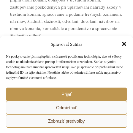
zastupovanie poškodených pri uplatňovaní náhrady škody v
trestnom konaní, spracovanie a podanie trestných oznámení,
návrhov, žiadostí, sťažností, odvolaní, dovolaní, návrhov na
obnovu konania, konzultácie a poradenstvo a spracovanie
žiadostí o milosť.
Spravovať Súhlas
Na poskytovanie tých najlepších skúseností používame technológie, ako sú súbory
cookie na ukladanie a/alebo prístup k informáciám o zariadení. Súhlas s týmito
technológiami nám umožní spracovávať údaje, ako je správanie pri prehliadaní alebo
Hľadáte spoľahlivé a profesionálne služby v oblasti
jedinečné ID na tejto stránke. Nesúhlas alebo odvolanie súhlasu môže nepriaznivo
trestného práva?
ovplyvniť určité vlastnosti a funkcie.
Kontaktujte nás
Prijať
Odmietnuť
Zobraziť predvoľby