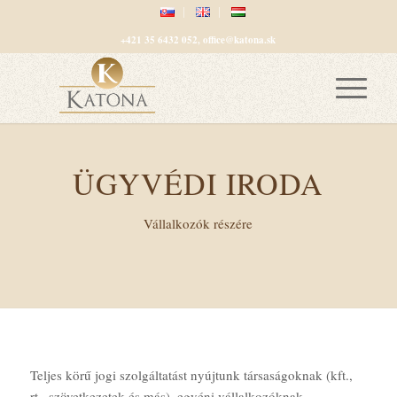
+421 35 6432 052, office@katona.sk
ÜGYVÉDI IRODA
Vállalkozók részére
Teljes körű jogi szolgáltatást nyújtunk társaságoknak (kft.,
rt., szövetkezetek és más), egyéni vállalkozóknak,