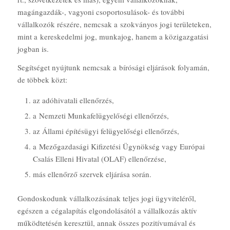
magángazdák-, vagyoni csoportosulások- és további
vállalkozók részére, nemcsak a szokványos jogi területeken,
mint a kereskedelmi jog, munkajog, hanem a közigazgatási
jogban is.
Segítséget nyújtunk nemcsak a bírósági eljárások folyamán,
de többek közt:
az adóhivatali ellenőrzés,
a Nemzeti Munkafelügyelőségi ellenőrzés,
az Állami építésügyi felügyelőségi ellenőrzés,
a Mezőgazdasági Kifizetési Ügynökség vagy Európai
Csalás Elleni Hivatal (OLAF) ellenőrzése,
más ellenőrző szervek eljárása során.
Gondoskodunk vállalkozásának teljes jogi ügyviteléről,
egészen a cégalapítás elgondolásától a vállalkozás aktív
működtetésén keresztül, annak összes pozitívumával és