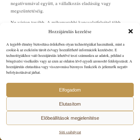
negatívumával együtt, a vállalkozás eladásáig vagy
megszüntetéséig.
Ne várjon tovább. A mihamarabbi kapcsolatfelvétel több
lehetséges megoldást kínálhat Önnek.
Hozzájárulás kezelése
A legjobb élmény biztosítása érdekében olyan technológiákat használunk, mint a
cookie-k az eszközön tárolt és/vagy hozzáférhető információk kezelésére. E
technológiákhoz való hozzájárulás lehetővé teszi számunkra az adatok, például a
böngészési viselkedés vagy az ezen az oldalon lévő egyedi azonosító feldolgozását. A
hozzájárulás elutasítása vagy visszavonása bizonyos funkciók és jellemzők negatív
Megbízható és professzionális szolgáltatást keres?
befolyásolásával járhat.
Keressen minket
Elfogadom
Elutasítom
Előbeállítások megjelenítése
© Copyright - Katona
Süti szabályzat