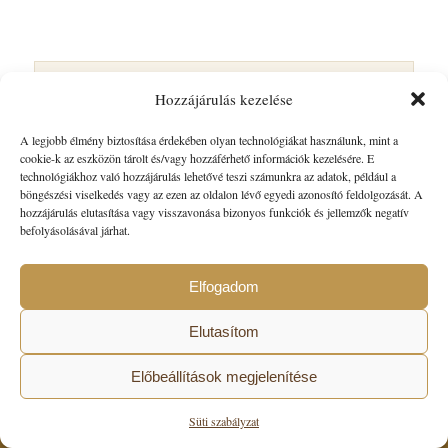
Hozzájárulás kezelése
Megbízható és professzionális jogi szolgáltatást keres?
A legjobb élmény biztosítása érdekében olyan technológiákat használunk, mint a
Keressen minket
cookie-k az eszközön tárolt és/vagy hozzáférhető információk kezelésére. E
technológiákhoz való hozzájárulás lehetővé teszi számunkra az adatok, például a
böngészési viselkedés vagy az ezen az oldalon lévő egyedi azonosító feldolgozását. A
hozzájárulás elutasítása vagy visszavonása bizonyos funkciók és jellemzők negatív
befolyásolásával járhat.
Elfogadom
© Copyright - Katona
Elutasítom
Előbeállítások megjelenítése
Süti szabályzat