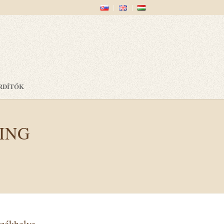
RDÍTÓK
ING
székhelye