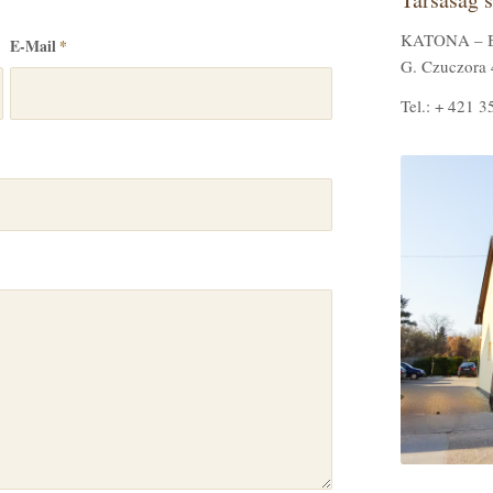
KATONA – Bus
E-Mail
*
G. Czuczora 
Tel.: + 421 