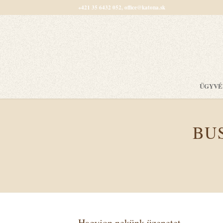
+421 35 6432 052, office@katona.sk
ÜGYVÉ
BU
Hagyjon nekünk üzenetet