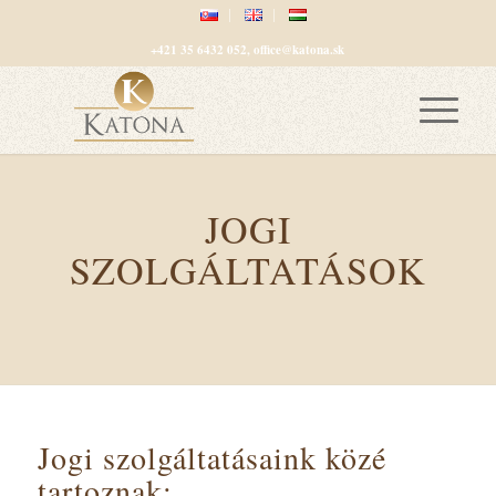
+421 35 6432 052, office@katona.sk
JOGI
SZOLGÁLTATÁSOK
Jogi szolgáltatásaink közé
tartoznak: