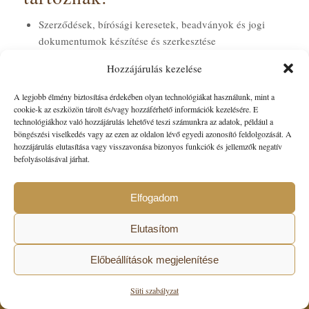
Szerződések, bírósági keresetek, beadványok és jogi
dokumentumok készítése és szerkesztése
Jogi elemzések készítése
Hozzájárulás kezelése
Bíróság előtti képviselet
A legjobb élmény biztosítása érdekében olyan technológiákat használunk, mint a
Állami szervek és más jogi személyek előtti képviselet
cookie-k az eszközön tárolt és/vagy hozzáférhető információk kezelésére. E
technológiákhoz való hozzájárulás lehetővé teszi számunkra az adatok, például a
Képviselet büntetőeljárás és közigazgatási eljárás során
böngészési viselkedés vagy az ezen az oldalon lévő egyedi azonosító feldolgozását. A
hozzájárulás elutasítása vagy visszavonása bizonyos funkciók és jellemzők negatív
befolyásolásával járhat.
Elfogadom
© Copyright - Katona
Elutasítom
Előbeállítások megjelenítése
Süti szabályzat